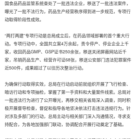
国食品药品监管系统查处了一批违法企业，移送了一批违法案件，
曝光了一批不法行为，药品生产经营秩序得到进一步规范，专项行
动取得阶段性成效。
“两打两建”专项行动是总局成立后，在药品领域部署的首个重大行
动。专项行动中，全国共立案4万余起，责令停产、停业企业上千
家，收回药品GMP、GSP证书250余张，移送关闭屏蔽网站近千
家，吊销药品生产、经营许可证68张，移送公安部门违法犯罪案件
近500件，成果超过了以往历次整治行动。
为确保行动取得实效，总局在行动启动前就组织开展了飞行检查、
暗访行动和专项抽检，掌握了第一手资料和大量案件线索。总局对
一批违法行为进行了公开曝光，再移交相关省局深入调查，同时积
极开展督导检查，督促和指导各地坚决依法打击违法违规行为。针
对涉及多部门的行动，总局主动与相关部门深入沟通情况，寻求支
持配合，为各地加强部门联动，协调配合开展行动奠定了基础。