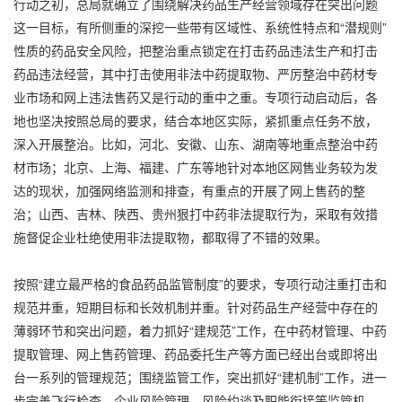
行动之初，总局就确立了围绕解决药品生产经营领域存在突出问题
这一目标，有所侧重的深挖一些带有区域性、系统性特点和“潜规则”
性质的药品安全风险，把整治重点锁定在打击药品违法生产和打击
药品违法经营，其中打击使用非法中药提取物、严厉整治中药材专
业市场和网上违法售药又是行动的重中之重。专项行动启动后，各
地也坚决按照总局的要求，结合本地区实际，紧抓重点任务不放，
深入开展整治。比如，河北、安徽、山东、湖南等地重点整治中药
材市场；北京、上海、福建、广东等地针对本地区网售业务较为发
达的现状，加强网络监测和排查，有重点的开展了网上售药的整
治；山西、吉林、陕西、贵州狠打中药非法提取行为，采取有效措
施督促企业杜绝使用非法提取物，都取得了不错的效果。
按照“建立最严格的食品药品监管制度”的要求，专项行动注重打击和
规范并重，短期目标和长效机制并重。针对药品生产经营中存在的
薄弱环节和突出问题，着力抓好“建规范”工作，在中药材管理、中药
提取管理、网上售药管理、药品委托生产等方面已经出台或即将出
台一系列的管理规范；围绕监管工作，突出抓好“建机制”工作，进一
步完善飞行检查、企业风险管理、风险约谈及职能衔接等监管机