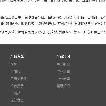
有商标信息26条，专利信息17条，著作权信息1条；此外企业还拥有行政
一般经营项目是：
保健食品与日用品的研究、开发；化妆品、日用品、香
止的项目除外，限制的项目须取得许可后方可经营）保健食品生产销售；
圳市多微生保健食品有限公司由张义淦持股65%、澳亚（广东）信息产业
产品专区
产品知识
粉剂
产品知识
口服液
行业新闻
日用护肤类
企业新闻
柜台展示
健康知识
日用品
保健食品