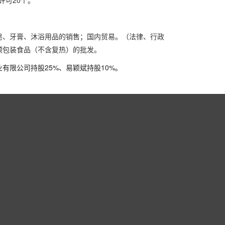
许可20个。
皂、牙膏、沐浴用品的销售；国内贸易。（法律、行政
预包装食品（不含复热）的批发。
有限公司持股25%
、
易颖斌持股10%。